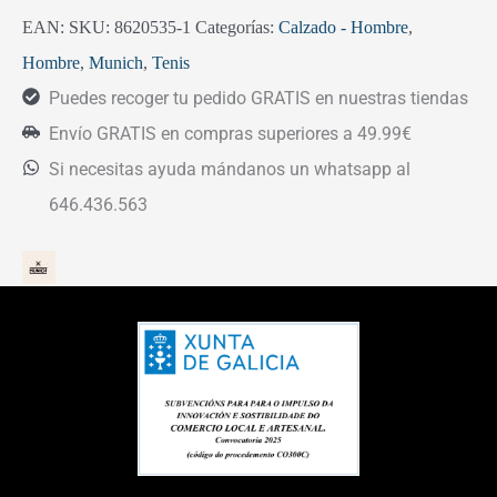
EAN:
SKU:
8620535-1
Categorías:
Calzado - Hombre
,
Hombre
,
Munich
,
Tenis
Puedes recoger tu pedido GRATIS en nuestras tiendas
Envío GRATIS en compras superiores a 49.99€
Si necesitas ayuda mándanos un whatsapp al
646.436.563