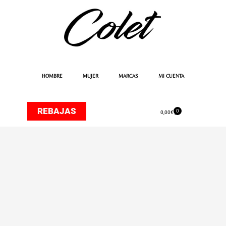
Ir
al
contenido
HOMBRE
MUJER
MARCAS
MI CUENTA
REBAJAS
0
Carrito
0,00
€