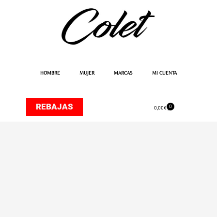
Ir
al
contenido
HOMBRE
MUJER
MARCAS
MI CUENTA
REBAJAS
0
Carrito
0,00
€