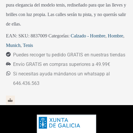
pura elegancia del modelo tenis, rediseñado para que las lleves y
brilles con luz propia. Las calles serán tu pista, y no querrás salir
de ellas.
EAN:
SKU:
8837009
Categorías:
Calzado - Hombre
,
Hombre
,
Munich
,
Tenis
Puedes recoger tu pedido GRATIS en nuestras tiendas
Envío GRATIS en compras superiores a 49.99€
Si necesitas ayuda mándanos un whatsapp al
646.436.563