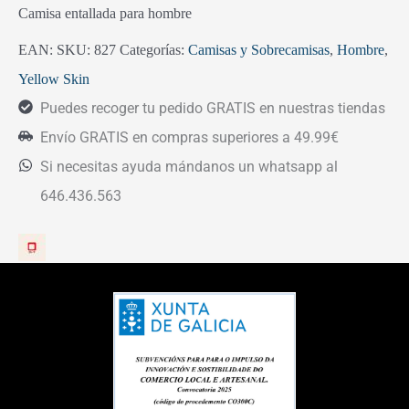
Camisa entallada para hombre
EAN:
SKU:
827
Categorías:
Camisas y Sobrecamisas
,
Hombre
,
Yellow Skin
Puedes recoger tu pedido GRATIS en nuestras tiendas
Envío GRATIS en compras superiores a 49.99€
Si necesitas ayuda mándanos un whatsapp al
646.436.563