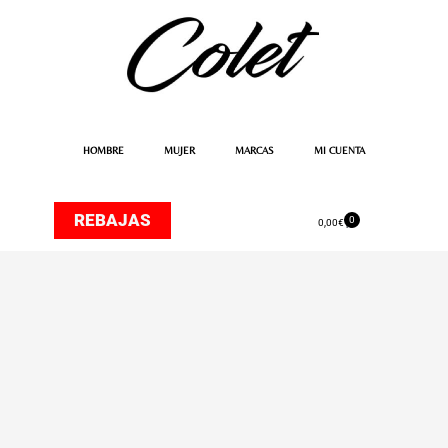
Ir
al
contenido
HOMBRE
MUJER
MARCAS
MI CUENTA
REBAJAS
0
Carrito
0,00
€