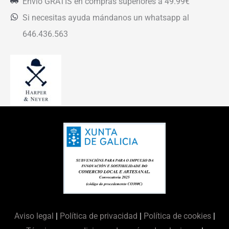
Envío GRATIS en compras superiores a 49.99€
Si necesitas ayuda mándanos un whatsapp al
646.436.563
Aviso legal
|
Política de privacidad
|
Política de cookies
|