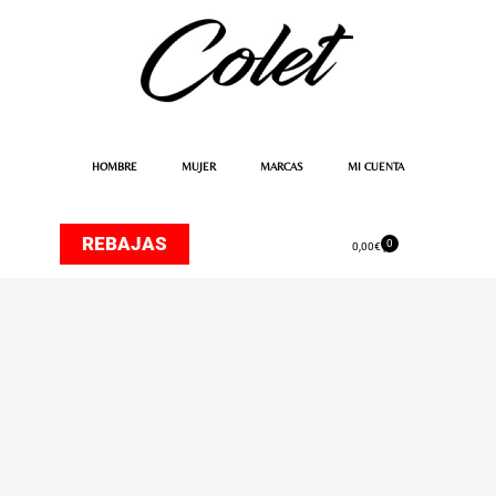
Ir
al
contenido
HOMBRE
MUJER
MARCAS
MI CUENTA
REBAJAS
0
Carrito
0,00
€