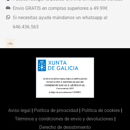
Envío GRATIS en compras superiores a 49.99€
Si necesitas ayuda mándanos un whatsapp al
646.436.563
Aviso legal
|
Política de privacidad
|
Política de cookies
|
Términos y condiciones de envío y devoluciones
|
Derecho de desistimiento