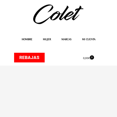
Ir
al
contenido
HOMBRE
MUJER
MARCAS
MI CUENTA
REBAJAS
0
Carrito
0,00
€