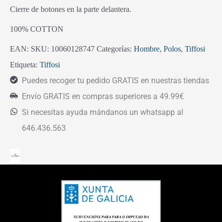
Cierre de botones en la parte delantera.
100% COTTON
EAN:
SKU:
10060128747
Categorías:
Hombre
,
Polos
,
Tiffosi
Etiqueta:
Tiffosi
Puedes recoger tu pedido GRATIS en nuestras tiendas
Envío GRATIS en compras superiores a 49.99€
Si necesitas ayuda mándanos un whatsapp al
646.436.563