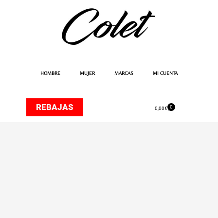
Ir
al
contenido
HOMBRE
MUJER
MARCAS
MI CUENTA
REBAJAS
0
Carrito
0,00
€