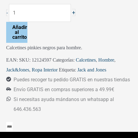
+
-
Añadir
al
carrito
Calcetines pinkies negros para hombre.
EAN:
SKU:
12124597
Categorías:
Calcetines
,
Hombre
,
Jack&Jones
,
Ropa Interior
Etiqueta:
Jack and Jones
Puedes recoger tu pedido GRATIS en nuestras tiendas
Envío GRATIS en compras superiores a 49.99€
Si necesitas ayuda mándanos un whatsapp al
646.436.563