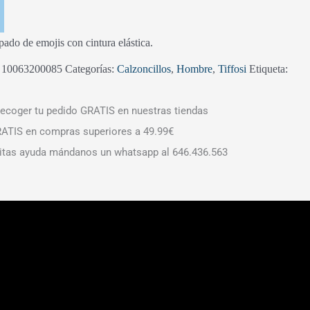
ado de emojis con cintura elástica.
:
10063200085
Categorías:
Calzoncillos
,
Hombre
,
Tiffosi
Etiqueta:
ecoger tu pedido GRATIS en nuestras tiendas
ATIS en compras superiores a 49.99€
itas ayuda mándanos un whatsapp al 646.436.563