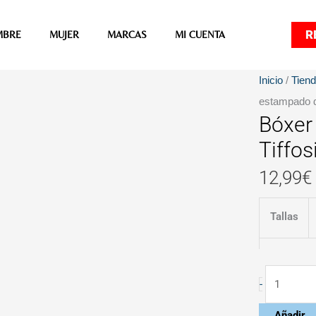
R
MBRE
MUJER
MARCAS
MI CUENTA
Bóxer
Inicio
/
Tien
Felts
estampado d
Bóxer
Emojis
estampad
Tiffos
de
12,99
€
Tiffosi
cantidad
Tallas
-
Añadir