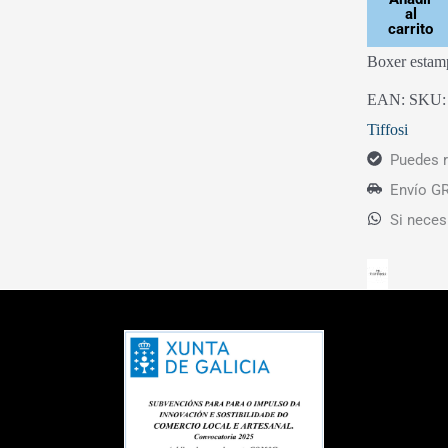
al
carrito
Boxer estamp
EAN:
SKU
Tiffosi
Puedes r
Envío GR
Si neces