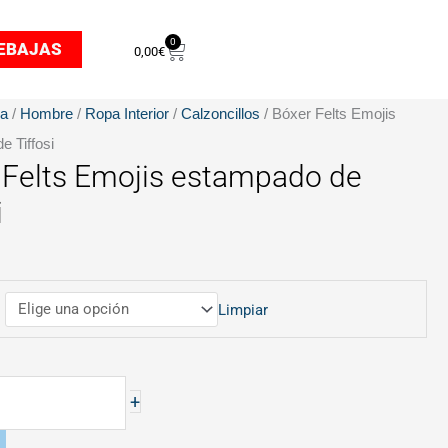
0
Carrito
EBAJAS
0,00
€
da
/
Hombre
/
Ropa Interior
/
Calzoncillos
/ Bóxer Felts Emojis
e Tiffosi
 Felts Emojis estampado de
o
i
Limpiar
+