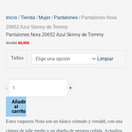
Inicio
/
Tienda
/
Mujer
/
Pantalones
/ Pantalones Nora
20652 Azul Skinny de Tommy
Pantalones Nora 20652 Azul Skinny de Tommy
99,90
€
60,00
€
Tallas
Limpiar
+
-
Añadir
al
carrito
Estos vaqueros Nora son un básico cómodo y versátil, con una
cintura de talle medio y un diseño de pernera ceñida. Actualiza