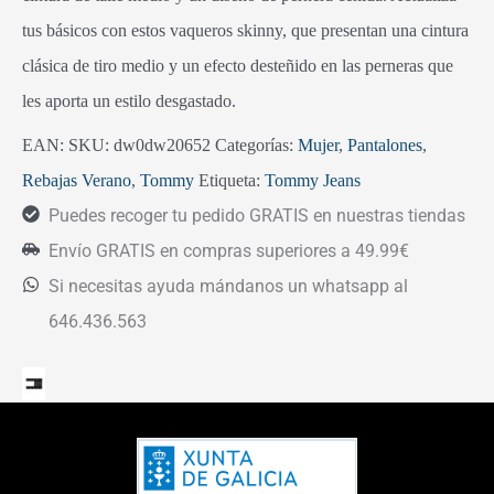
tus básicos con estos vaqueros skinny, que presentan una cintura
clásica de tiro medio y un efecto desteñido en las perneras que
les aporta un estilo desgastado.
EAN:
SKU:
dw0dw20652
Categorías:
Mujer
,
Pantalones
,
Rebajas Verano
,
Tommy
Etiqueta:
Tommy Jeans
Puedes recoger tu pedido GRATIS en nuestras tiendas
Envío GRATIS en compras superiores a 49.99€
Si necesitas ayuda mándanos un whatsapp al
646.436.563