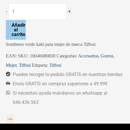
+
-
Añadir
al
carrito
Sombrero verde kaki para mujer de marca Tiffosi
EAN:
SKU:
10046680830
Categorías:
Accesorios
,
Gorros
,
Mujer
,
Tiffosi
Etiqueta:
Tiffosi
Puedes recoger tu pedido GRATIS en nuestras tiendas
Envío GRATIS en compras superiores a 49.99€
Si necesitas ayuda mándanos un whatsapp al
646.436.563