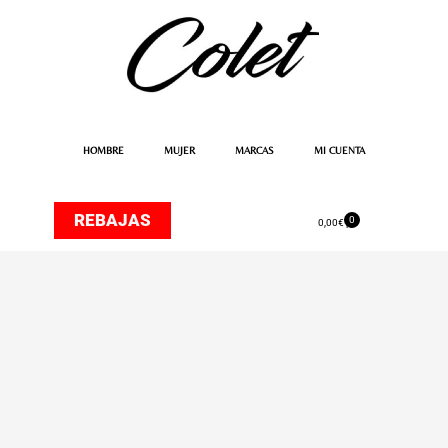
Ir
al
contenido
HOMBRE
MUJER
MARCAS
MI CUENTA
REBAJAS
0
Carrito
0,00
€
Sombrero
Irene
Verde
cantidad