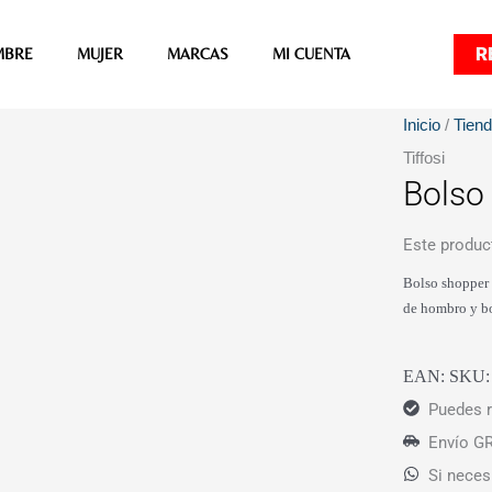
R
MBRE
MUJER
MARCAS
MI CUENTA
Inicio
/
Tien
Tiffosi
Bolso
Este produc
Bolso shopper d
de hombro y bo
EAN:
SKU
Puedes r
Envío GR
Si neces