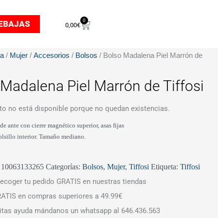
0
Carrito
EBAJAS
0,00
€
da
/
Mujer
/
Accesorios
/
Bolsos
/ Bolso Madalena Piel Marrón de
 Madalena Piel Marrón de Tiffosi
to no está disponible porque no quedan existencias.
e ante con cierre magnético superior, asas fijas
lsillo interior. Tamaño mediano.
:
10063133265
Categorías:
Bolsos
,
Mujer
,
Tiffosi
Etiqueta:
Tiffosi
ecoger tu pedido GRATIS en nuestras tiendas
ATIS en compras superiores a 49.99€
itas ayuda mándanos un whatsapp al 646.436.563