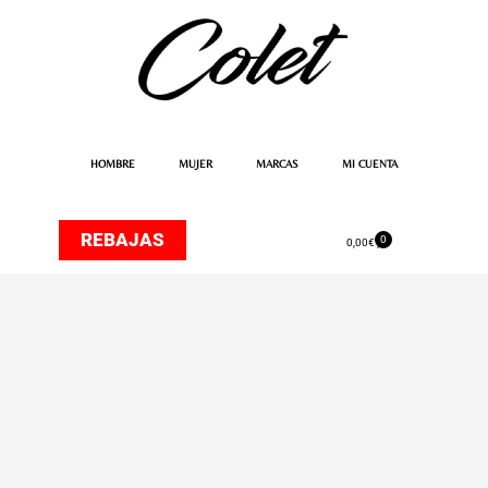
Ir
al
contenido
HOMBRE
MUJER
MARCAS
MI CUENTA
REBAJAS
0
Carrito
0,00
€