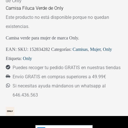
de Only
Camisa Filuca Verde de Only
Este producto no está disponible porque no quedan
existencias.
Camisa verde para mujer de marca Only.
EAN:
SKU:
152834282
Categorías:
Camisas
,
Mujer
,
Only
Etiqueta:
Only
Puedes recoger tu pedido GRATIS en nuestras tiendas
Envío GRATIS en compras superiores a 49.99€
Si necesitas ayuda mándanos un whatsapp al
646.436.563