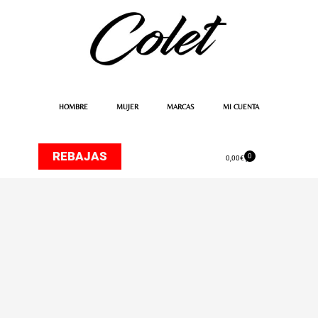
Ir
al
contenido
HOMBRE
MUJER
MARCAS
MI CUENTA
REBAJAS
0
Carrito
0,00
€