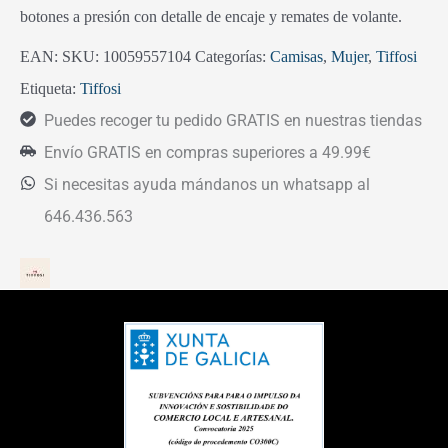
botones a presión con detalle de encaje y remates de volante.
EAN:
SKU:
10059557104
Categorías:
Camisas
,
Mujer
,
Tiffosi
Etiqueta:
Tiffosi
Puedes recoger tu pedido GRATIS en nuestras tiendas
Envío GRATIS en compras superiores a 49.99€
Si necesitas ayuda mándanos un whatsapp al
646.436.563