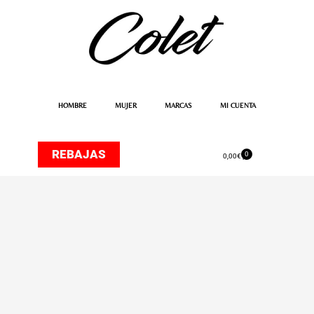
Ir
al
contenido
HOMBRE
MUJER
MARCAS
MI CUENTA
REBAJAS
0
Carrito
0,00
€