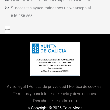
Envío GRATIS en compras superiores a 49.99€
Si necesitas ayuda mándanos un whatsapp al
646.436.563
Aviso legal
|
Política de privacidad
|
Política de cookies
|
Términos y condiciones de envío y devoluciones
|
Derecho de desistimiento
a Copyright © 2026
Colet Moda