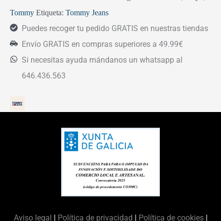
Tommy
Etiqueta:
Tommy Jeans
Puedes recoger tu pedido GRATIS en nuestras tiendas
Envío GRATIS en compras superiores a 49.99€
Si necesitas ayuda mándanos un whatsapp al
646.436.563
Aviso legal
|
Política de privacidad
|
Política de cookies
|