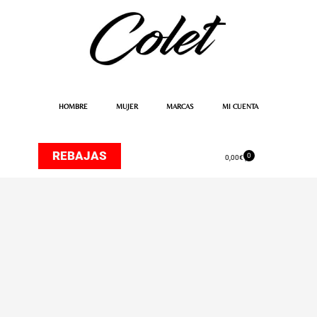
Ir
al
contenido
HOMBRE
MUJER
MARCAS
MI CUENTA
REBAJAS
0
Carrito
0,00
€