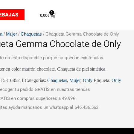
0
Carrito
EBAJAS
0,00
€
da
/
Mujer
/
Chaquetas
/ Chaqueta Gemma Chocolate de Only
eta Gemma Chocolate de Only
to no está disponible porque no quedan existencias.
er en color marrón chocolate. Chaqueta de piel sintética.
:
15310852-1
Categorías:
Chaquetas
,
Mujer
,
Only
Etiqueta:
Only
ecoger tu pedido GRATIS en nuestras tiendas
ATIS en compras superiores a 49.99€
itas ayuda mándanos un whatsapp al 646.436.563