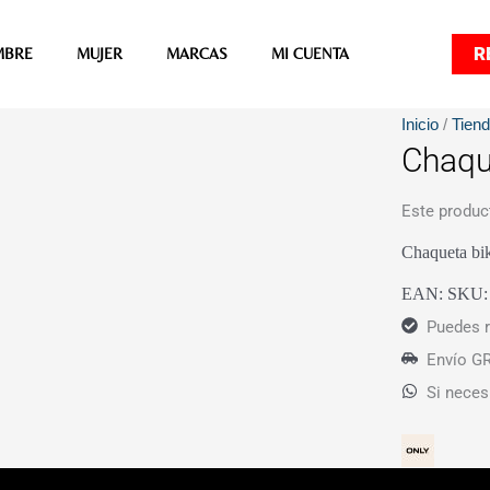
R
MBRE
MUJER
MARCAS
MI CUENTA
Inicio
/
Tien
Chaqu
Este produc
Chaqueta bik
EAN:
SKU
Puedes r
Envío GR
Si neces