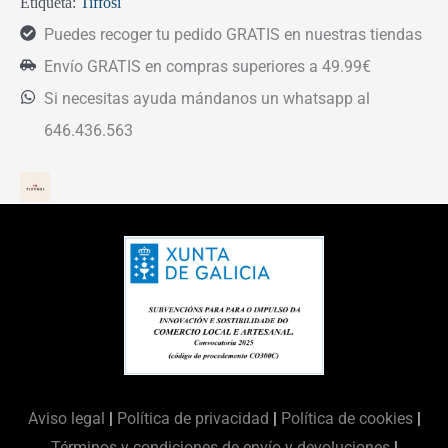
Etiqueta:
Tiffosi
Puedes recoger tu pedido GRATIS en nuestras tiendas
Envío GRATIS en compras superiores a 49.99€
Si necesitas ayuda mándanos un whatsapp al
646.436.563
Aviso legal
|
Política de privacidad
|
Política de cookies
|
Términos y condiciones de envío y devoluciones
|