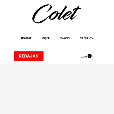
Ir
al
contenido
HOMBRE
MUJER
MARCAS
MI CUENTA
REBAJAS
0
Carrito
0,00
€