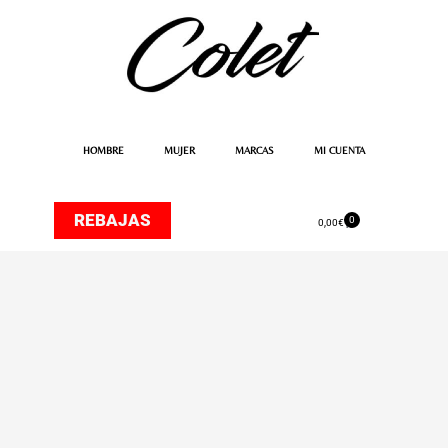
Ir
al
contenido
HOMBRE
MUJER
MARCAS
MI CUENTA
REBAJAS
0
Carrito
0,00
€