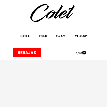
Ir
al
contenido
HOMBRE
MUJER
MARCAS
MI CUENTA
REBAJAS
0
Carrito
0,00
€