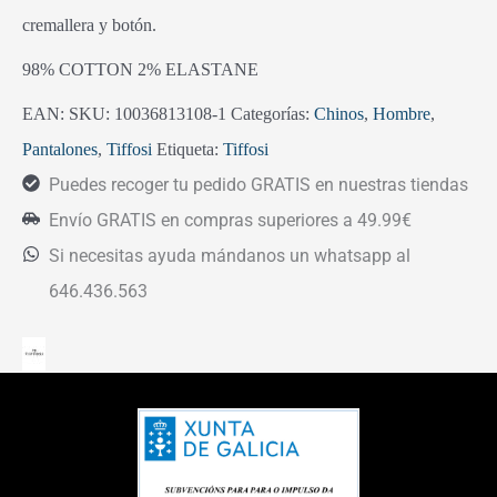
cremallera y botón.
98% COTTON 2% ELASTANE
EAN:
SKU:
10036813108-1
Categorías:
Chinos
,
Hombre
,
Pantalones
,
Tiffosi
Etiqueta:
Tiffosi
Puedes recoger tu pedido GRATIS en nuestras tiendas
Envío GRATIS en compras superiores a 49.99€
Si necesitas ayuda mándanos un whatsapp al
646.436.563