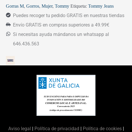
Gorras M
,
Gorros
,
Mujer
,
Tommy
Etiqueta:
Tommy Jeans
Puedes recoger tu pedido GRATIS en nuestras tiendas
Envío GRATIS en compras superiores a 49.99€
Si necesitas ayuda mándanos un whatsapp al
646.436.563
Aviso legal
|
Política de privacidad
|
Política de cookies
|