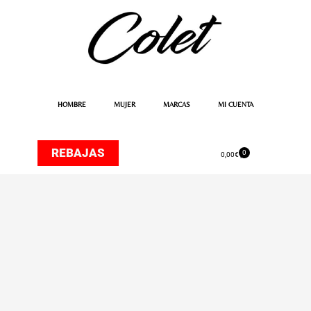
Ir
al
contenido
HOMBRE
MUJER
MARCAS
MI CUENTA
REBAJAS
0
Carrito
0,00
€