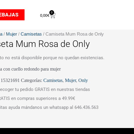
0
Carrito
EBAJAS
0,00
€
da
/
Mujer
/
Camisetas
/ Camiseta Mum Rosa de Only
eta Mum Rosa de Only
to no está disponible porque no quedan existencias.
a con cuello redondo para mujer
:
15321691
Categorías:
Camisetas
,
Mujer
,
Only
ecoger tu pedido GRATIS en nuestras tiendas
ATIS en compras superiores a 49.99€
itas ayuda mándanos un whatsapp al 646.436.563