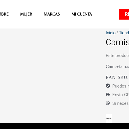
R
MBRE
MUJER
MARCAS
MI CUENTA
Inicio
/
Tien
Camis
Este produc
Camiseta ros
EAN:
SKU
Puedes r
Envío GR
Si neces