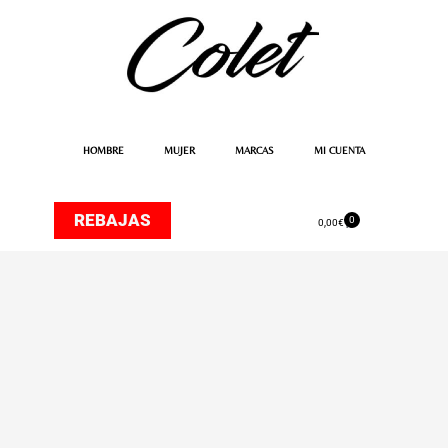
Ir
al
contenido
HOMBRE
MUJER
MARCAS
MI CUENTA
REBAJAS
0
Carrito
0,00
€