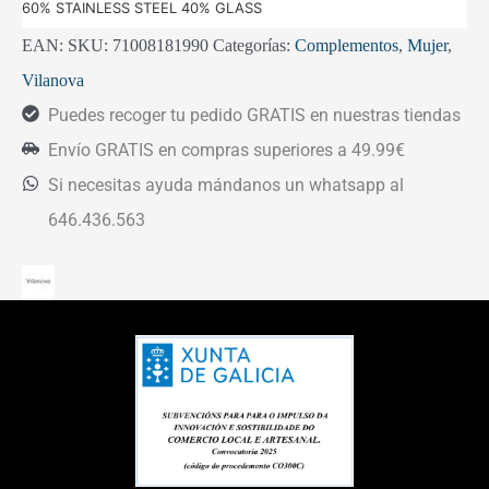
60% STAINLESS STEEL 40% GLASS
EAN:
SKU:
71008181990
Categorías:
Complementos
,
Mujer
,
Vilanova
Puedes recoger tu pedido GRATIS en nuestras tiendas
Envío GRATIS en compras superiores a 49.99€
Si necesitas ayuda mándanos un whatsapp al
646.436.563