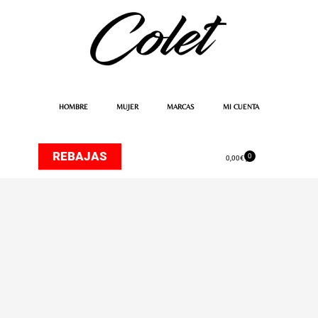
Ir
al
contenido
HOMBRE
MUJER
MARCAS
MI CUENTA
REBAJAS
0
Carrito
0,00
€