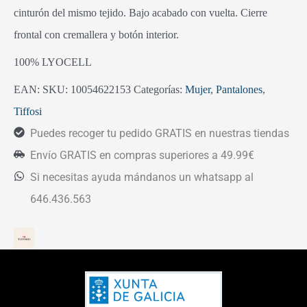
cinturón del mismo tejido. Bajo acabado con vuelta. Cierre
frontal con cremallera y botón interior.
100% LYOCELL
EAN:
SKU:
10054622153
Categorías:
Mujer
,
Pantalones
,
Tiffosi
Puedes recoger tu pedido GRATIS en nuestras tiendas
Envío GRATIS en compras superiores a 49.99€
Si necesitas ayuda mándanos un whatsapp al
646.436.563