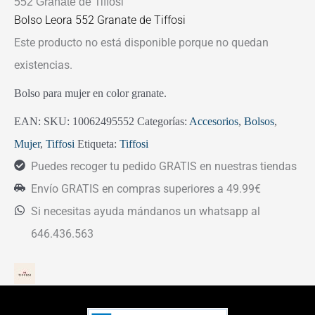
552 Granate de Tiffosi
Bolso Leora 552 Granate de Tiffosi
Este producto no está disponible porque no quedan
existencias.
Bolso para mujer en color granate.
EAN:
SKU:
10062495552
Categorías:
Accesorios
,
Bolsos
,
Mujer
,
Tiffosi
Etiqueta:
Tiffosi
Puedes recoger tu pedido GRATIS en nuestras tiendas
Envío GRATIS en compras superiores a 49.99€
Si necesitas ayuda mándanos un whatsapp al
646.436.563