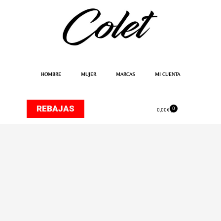
Ir
al
contenido
HOMBRE
MUJER
MARCAS
MI CUENTA
REBAJAS
0
Carrito
0,00
€