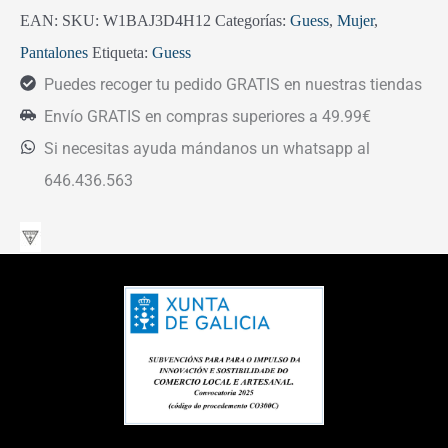
EAN:
SKU:
W1BAJ3D4H12
Categorías:
Guess
,
Mujer
,
Pantalones
Etiqueta:
Guess
Puedes recoger tu pedido GRATIS en nuestras tiendas
Envío GRATIS en compras superiores a 49.99€
Si necesitas ayuda mándanos un whatsapp al
646.436.563