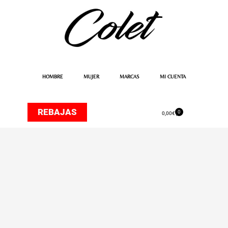
Ir
al
contenido
HOMBRE
MUJER
MARCAS
MI CUENTA
REBAJAS
0
Carrito
0,00
€